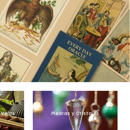
uéntralos o pídelos
aquí.
VER PRODUCTOS
 Velas
Piedras y Cristales