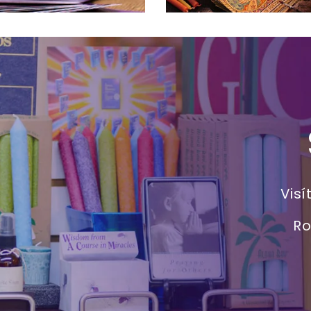
Visí
Ro