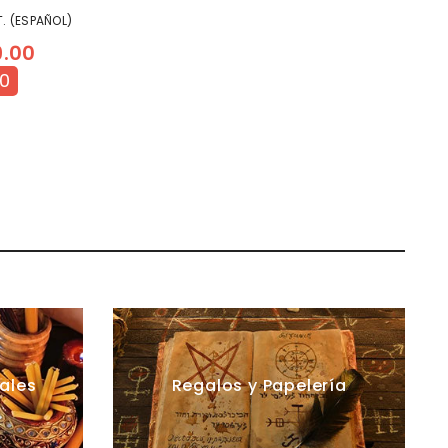
. (ESPAÑOL)
9.00
00
ales
Regalos y Papelería