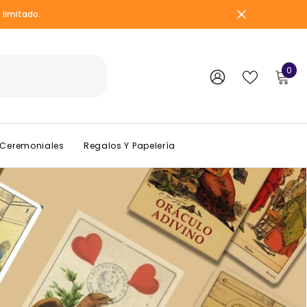
limitado.
0
0
ite
WISH
SIGN
LISTS
IN
 Ceremoniales
Regalos Y Papelería