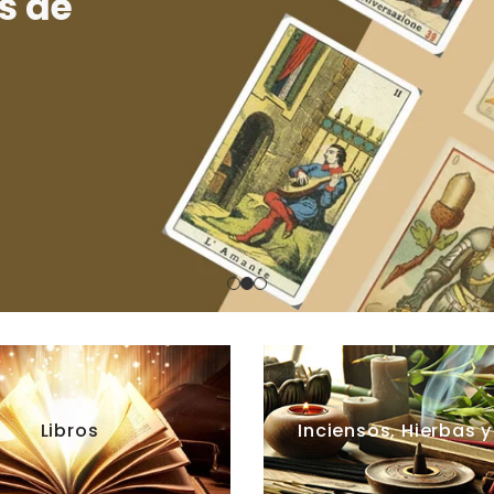
s de
enc
Libros
Inciensos, Hierbas y